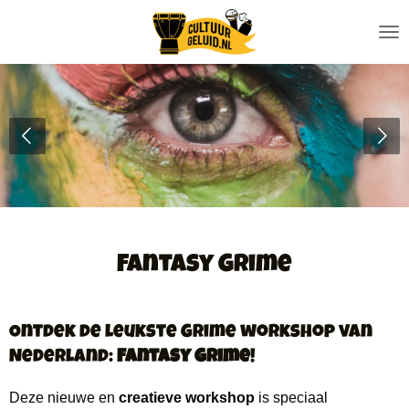
Ga
direct
naar
de
hoofdinhoud
Fantasy Grime
Ontdek de leukste Grime workshop van
Nederland:
Fantasy Grime
!
Deze nieuwe en
creatieve workshop
is speciaal